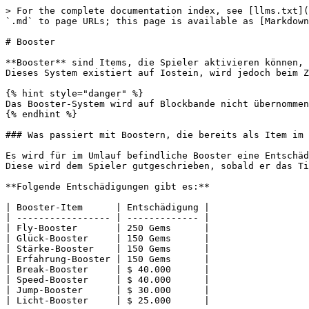
> For the complete documentation index, see [llms.txt](
`.md` to page URLs; this page is available as [Markdown
# Booster

**Booster** sind Items, die Spieler aktivieren können, 
Dieses System existiert auf Iostein, wird jedoch beim Z
{% hint style="danger" %}

Das Booster-System wird auf Blockbande nicht übernommen
{% endhint %}

### Was passiert mit Boostern, die bereits als Item im 
Es wird für im Umlauf befindliche Booster eine Entschäd
Diese wird dem Spieler gutgeschrieben, sobald er das Ti
**Folgende Entschädigungen gibt es:**

| Booster-Item      | Entschädigung |

| ----------------- | ------------- |

| Fly-Booster       | 250 Gems      |

| Glück-Booster     | 150 Gems      |

| Stärke-Booster    | 150 Gems      |

| Erfahrung-Booster | 150 Gems      |

| Break-Booster     | $ 40.000      |

| Speed-Booster     | $ 40.000      |

| Jump-Booster      | $ 30.000      |
