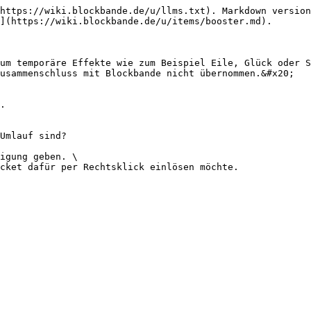
https://wiki.blockbande.de/u/llms.txt). Markdown version
](https://wiki.blockbande.de/u/items/booster.md).

um temporäre Effekte wie zum Beispiel Eile, Glück oder S
usammenschluss mit Blockbande nicht übernommen.&#x20;

.

Umlauf sind?

igung geben. \

cket dafür per Rechtsklick einlösen möchte.
